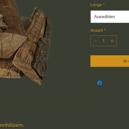
Länge
*
Auswählen
Anzahl
*
In
ennhölzern.