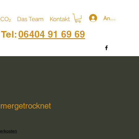
Anmelden
CO₂
Das Team
Kontakt
Tel:
06404 91 69 69
mergetrocknet
ferkosten