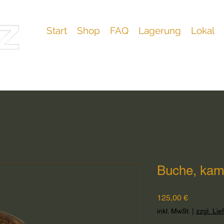
Start
Shop
FAQ
Lagerung
Lokal
Buche, kam
Preis
125,00 €
inkl. MwSt.
|
zzgl. Lie