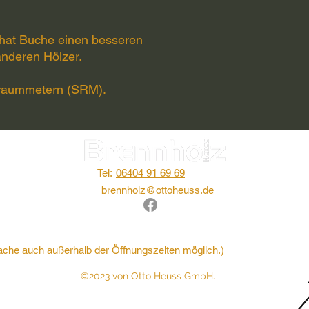
 hat Buche einen besseren
anderen Hölzer.
ttraummetern (SRM).
Tel:
06404 91 69 69
brennholz@ottoheuss.de
ache auch außerhalb der Öffnungszeiten möglich.)
©2023 von Otto Heuss GmbH.